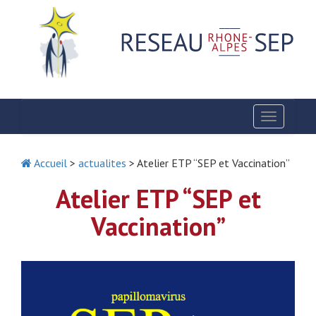
Toggle
navigatio
Accueil
>
actualites
> Atelier ETP “SEP et Vaccination”
Atelier ETP “SEP et
Vaccination”