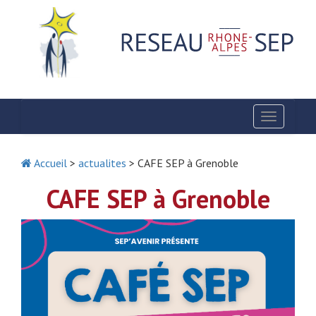
Toggle
navigatio
Accueil
>
actualites
> CAFE SEP à Grenoble
CAFE SEP à Grenoble