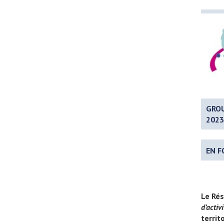
GROU
2023
EN F
Le Ré
d’activ
territ