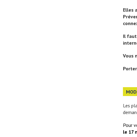
Elles 
Préven
conne
Il fau
intern
Vous n
Porter
MODA
Les pl
deman
Pour v
le 17