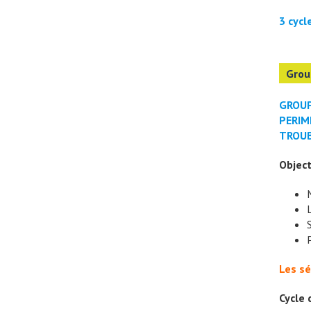
3 cycl
Grou
GROUP
PERIM
TROUB
Object
Les sé
Cycle 