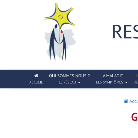
QUI SOMMES NOUS ?
LA MALADIE
ACCUEIL
LE RÉSEAU
LES SYMPTÔMES
RÉ
Accu
G