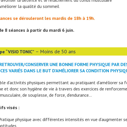
Favoriser la détente et le relâchement du tonus musculaire
Améliorer la qualité du sommeil
ances se dérouleront les mardis de 18h à 19h.
de 8 séances à partir du mardi 6 juin.
– Moins de 50 ans
pe “VISIO TONIC”
RETROUVER/CONSERVER UNE BONNE FORME PHYSIQUE PAR DE
ICES VARIÉS DANS LE BUT D’AMÉLIORER SA CONDITION PHYSIQ
le d’activités physiques permettant au pratiquant d’améliorer sa 
ue et donc son hygiène de vie à travers des exercices de renforcem
-musculaire, de souplesse, de force, d’endurance…
ifs visés :
Pratique physique avec différentes intensités en vue d’augmenter s
aptitudes