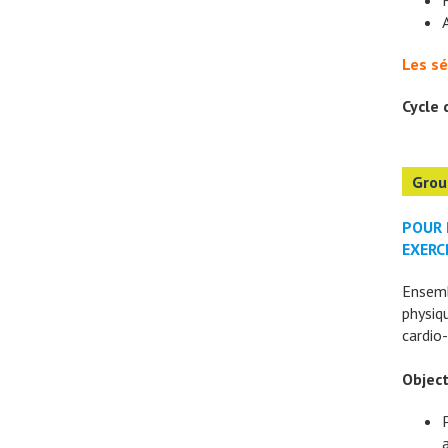
Les sé
Cycle 
Grou
POUR 
EXERC
Ensemb
physiq
cardio
Object