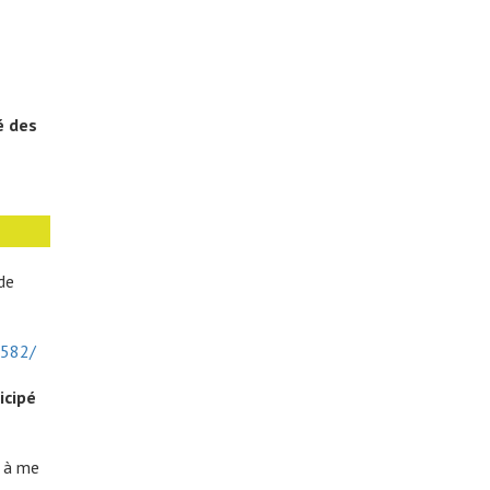
é des
de
8582/
icipé
r à me