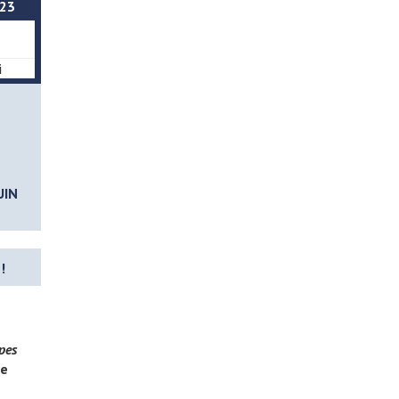
023
5
i
UIN
!
pes
le