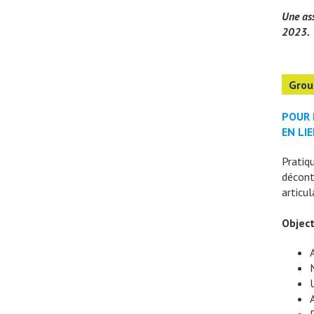
Une ass
2023.
Grou
POUR 
EN LI
Pratiq
décont
articul
Object