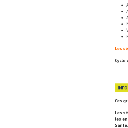
Les sé
Cycle 
INFO
Ces gr
Les sé
les
e
n
Santé