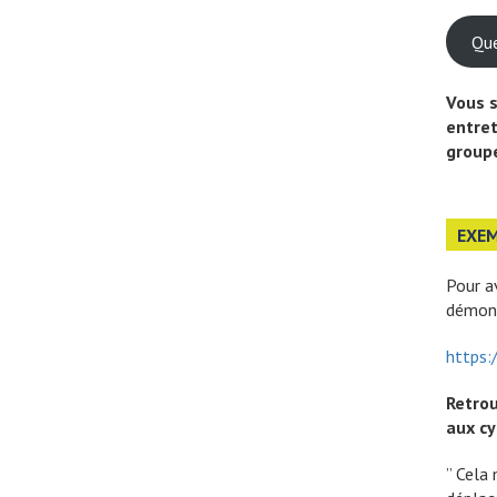
Que
Vous s
entret
groupe
EXE
Pour a
démons
https
Retrou
aux cy
” Cela