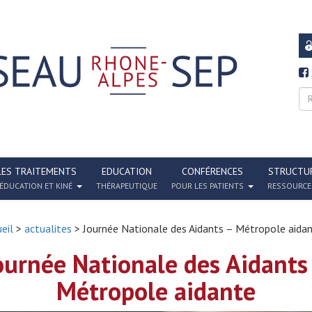
LES TRAITEMENTS
EDUCATION
CONFÉRENCES
STRUCTU
ÉDUCATION ET KINÉ
THÉRAPEUTIQUE
POUR LES PATIENTS
RESSOURCE
eil
>
actualites
> Journée Nationale des Aidants – Métropole aida
ournée Nationale des Aidants
Métropole aidante