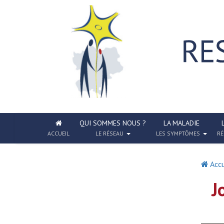
QUI SOMMES NOUS ?
LA MALADIE
ACCUEIL
LE RÉSEAU
LES SYMPTÔMES
RÉ
Accu
J