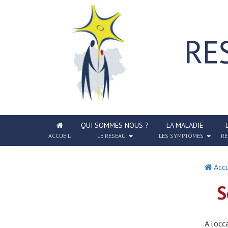
QUI SOMMES NOUS ?
LA MALADIE
ACCUEIL
LE RÉSEAU
LES SYMPTÔMES
RÉ
Accu
S
A l’occ