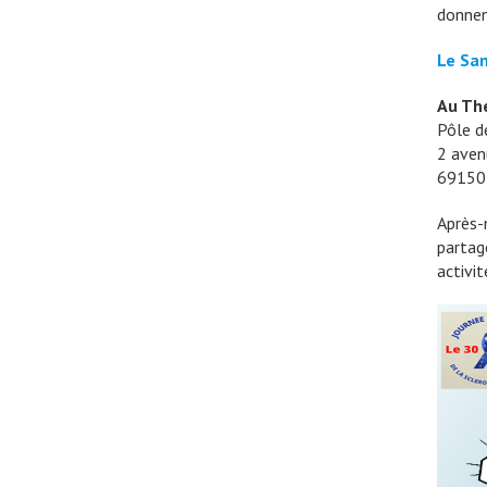
donnen
Le Sa
Au Thé
Pôle d
2 aven
69150
Après-
partag
activit