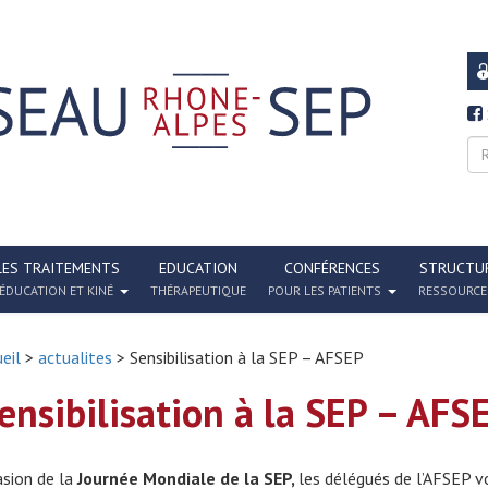
LES TRAITEMENTS
EDUCATION
CONFÉRENCES
STRUCTU
ÉDUCATION ET KINÉ
THÉRAPEUTIQUE
POUR LES PATIENTS
RESSOURCE
eil
>
actualites
> Sensibilisation à la SEP – AFSEP
ensibilisation à la SEP – AFS
asion de la
Journée Mondiale de la SEP,
les délégués de l’AFSEP v