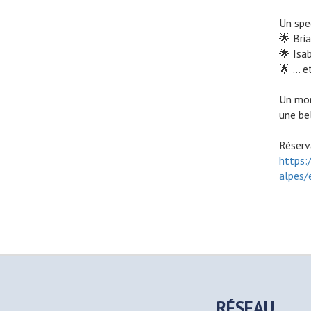
Un spe
🌟 Bri
🌟 Isa
🌟 … et
Un mom
une be
Réserv
https:
alpes/
RÉSEAU