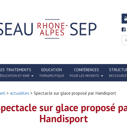
LES TRAITEMENTS
EDUCATION
CONFÉRENCES
STRUCTU
ÉDUCATION ET KINÉ
THÉRAPEUTIQUE
POUR LES PATIENTS
RESSOURCE
eil
>
actualites
> Spectacle sur glace proposé par Handisport
pectacle sur glace proposé p
Handisport