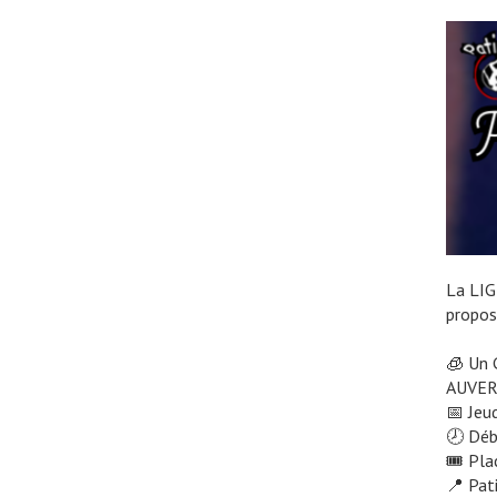
La LI
propos
🧊 Un 
AUVER
📅 Jeu
🕗 Déb
🎟️ Pl
📍 Pat