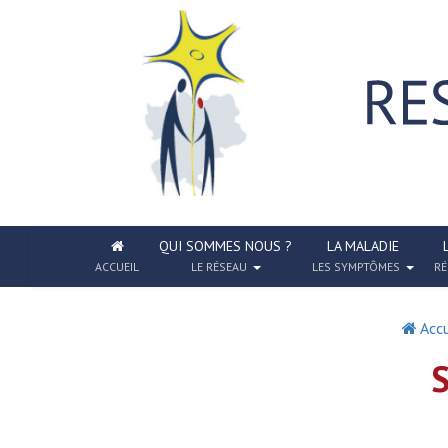
QUI SOMMES NOUS ?
LA MALADIE
ACCUEIL
LE RÉSEAU
LES SYMPTÔMES
RÉ
Accu
S