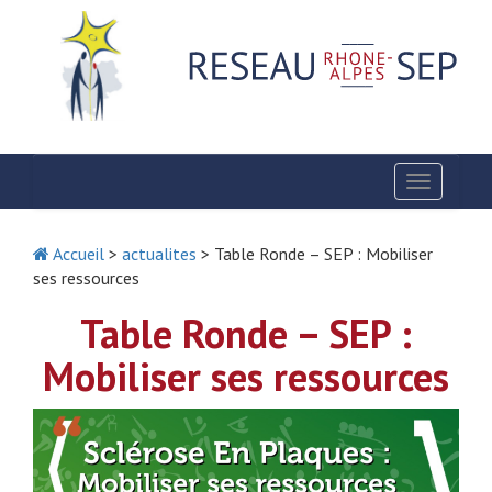
Toggle
navigatio
Accueil
>
actualites
> Table Ronde – SEP : Mobiliser
ses ressources
Table Ronde – SEP :
Mobiliser ses ressources