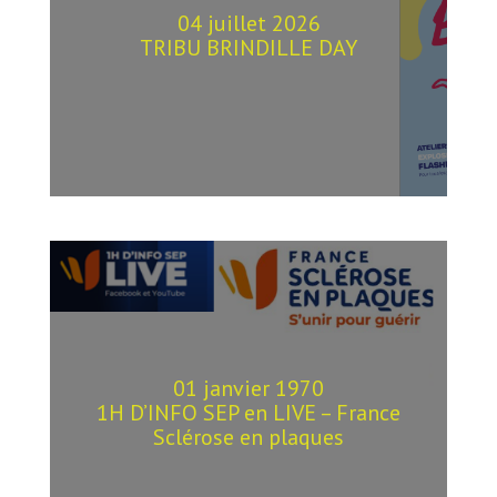
04 juillet 2026
TRIBU BRINDILLE DAY
01 janvier 1970
1H D’INFO SEP en LIVE – France
Sclérose en plaques