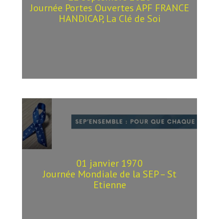
Journée Portes Ouvertes APF FRANCE
HANDICAP, La Clé de Soi
01 janvier 1970
Journée Mondiale de la SEP – St
Etienne