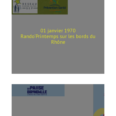
01 janvier 1970
Rando’Printemps sur les bords du
Rhône