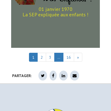
01 janvier 1970
La SEP expliquée aux enfants !
1
2
3
…
16
»
PARTAGER: